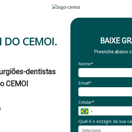
I DO CEMOI.
BAIXE GR
Preencha abaixo c
Nome*
rurgiões-dentistas
do CEMOI
Email*
Celular*
o
Qual é o estágio da sua c